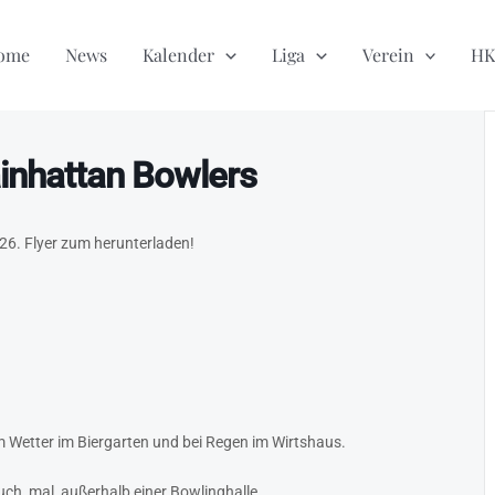
ome
News
Kalender
Liga
Verein
HK
nhattan Bowlers
6. Flyer zum herunterladen!
 Wetter im Biergarten und bei Regen im Wirtshaus.
uch, mal außerhalb einer Bowlinghalle.