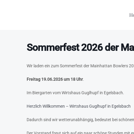
Zum
Inhalt
H
springen
Sommerfest 2026 der Mai
Wir laden ein zum Sommerfest der Mainhattan Bowlers 202
Freitag 19.06.2026 um 18 Uhr
.
Im Biergarten vom Wirtshaus Guglhupf in Egelsbach.
Herzlich Willkommen – Wirtshaus Guglhupf in Egelsbach
Dadurch sind wir wetterunabhängig, bedeutet bei schönem
Der Vorstand freut sich auf ein paar schöne Stunden mit e