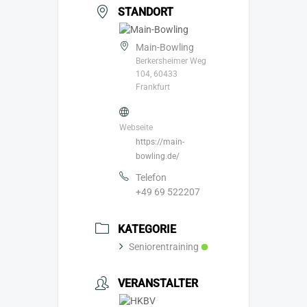
STANDORT
Main-Bowling
Berkersheimer Weg
104, 60433
Frankfurt
Webseite
https://main-
bowling.de/
Telefon
+49 69 522207
KATEGORIE
Seniorentraining
VERANSTALTER