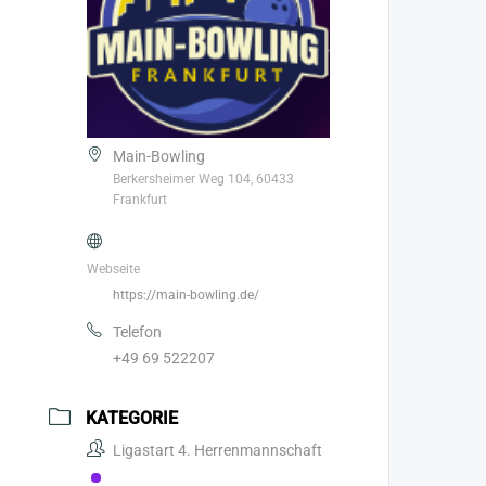
Main-Bowling
Berkersheimer Weg 104, 60433
Frankfurt
Webseite
https://main-bowling.de/
Telefon
+49 69 522207
KATEGORIE
Ligastart 4. Herrenmannschaft